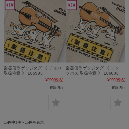
楽器便ラゲッジタグ 《 チェロ
楽器便ラゲッジタグ 《 コント
取扱注意 》 105995
ラバス 取扱注意 》 106008
¥990
(税込)
¥990
(税込)
在庫切れ
在庫切れ
16件中1件〜16件を表示