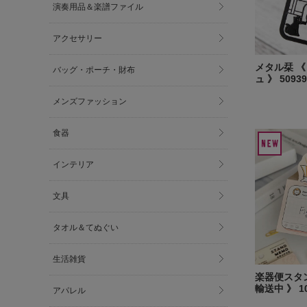
演奏用品＆楽譜ファイル
アクセサリー
メタル栞 《
バッグ・ポーチ・財布
ュ 》 50939
メンズファッション
食器
インテリア
文具
タオル＆てぬぐい
生活雑貨
楽器便スタン
輸送中 》 10
アパレル