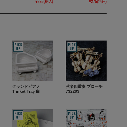
¥275
(税込)
¥275
(税込)
グランドピアノ
弦楽四重奏 ブローチ
Trinket Tray 白
732293