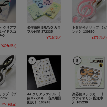
ト クリアフ
名作曲家 BRAVO カラ
ト音記号クリップ 《ピ
カレイドスコ
フル付箋 372335
ンク》 130890
記号》
¥715
(税込)
¥275
(税込)
¥396
(税込)
リップ 《ブ
A4 クリアファイル 《
楽器便ステッカー 《
7797
柴＆ハスキー 音楽用語
ヴァイオリン 配送中
図説 》 103243
》 105230
¥275
(税込)