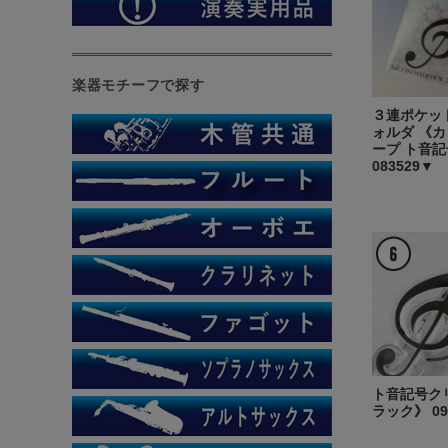
楽器モチーフで探す
３連ポケッ
ォルダ 《
ープ ト音
083529▼
ト音記号ク
ラック》 09