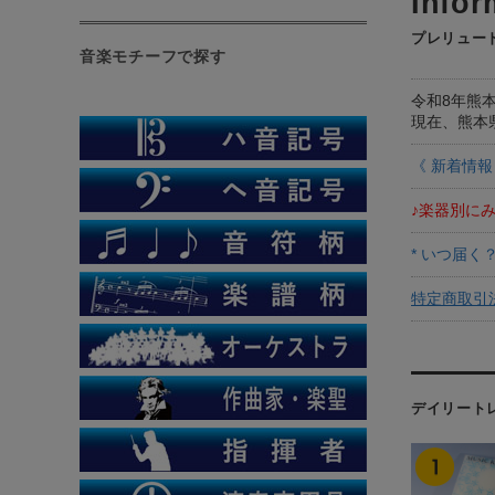
プレリュー
音楽モチーフで探す
令和8年熊
現在、熊本
《 新着情報
♪楽器別に
* いつ届く
特定商取引
デイリート