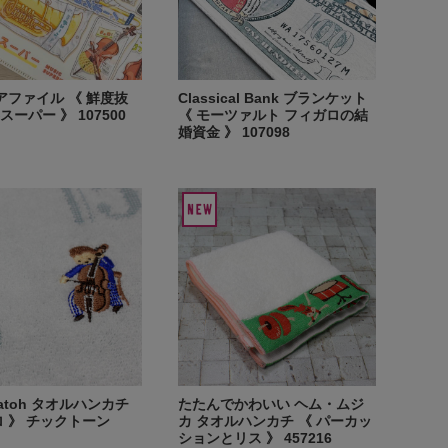
リアファイル 《 鮮度抜
Classical Bank ブランケット
ーパー 》 107500
《 モーツァルト フィガロの結
婚資金 》 107098
iKatoh タオルハンカチ
たたんでかわいい ヘム・ムジ
ロ 》 チックトーン
カ タオルハンカチ 《 パーカッ
ションとリス 》 457216