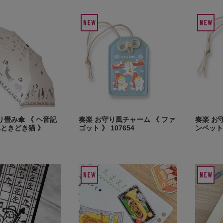
畳み傘 《 ヘ音記
奏楽 お守り風チャーム 《 ファ
奏楽 お
れときどき猫 》
ゴット 》 107654
ンペット 