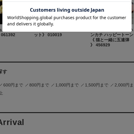
ュエルピン
純金メッキ栞 《ファゴ
ShinziKatoh タオルハ
 061392
ット》 010019
ンカチ ハッピートーン
《 猫と一緒に五連弾
》 456929
探す
600円まで
800円まで
1,000円まで
1,500円まで
2,000円
以上