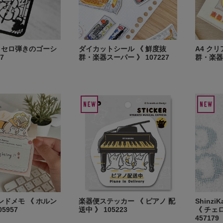
 セロ弾きのゴーシ
ダイカットシール 《 鮮度抜
A4 ク
7
群・楽器スーパー 》 107227
群・楽器ス
ドメモ 《 ホルン
楽器便ステッカー 《 ピアノ 配
Shinz
5957
送中 》 105223
《 チェ
457179