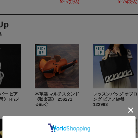
¥297
(税込)
¥275
(税込)
品
ルバー ピア
本革製 マルチスタンド
レッスンバッグ オブロ
号》 Rhメ
《弦楽器》 256271
ング ピアノ鍵盤
☆■○◇
122963