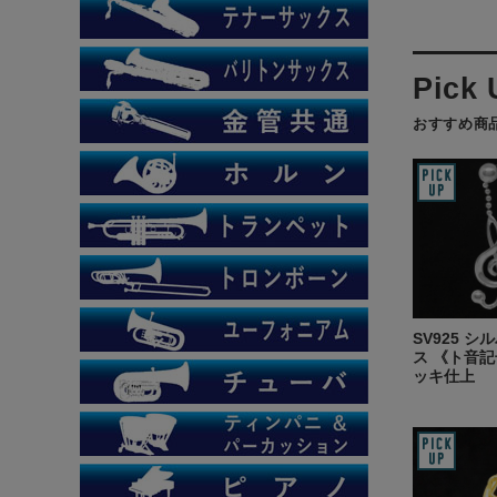
おすすめ商
SV925 シ
ス 《ト音記
ッキ仕上