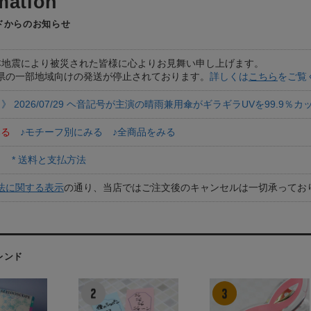
ドからのお知らせ
本地震により被災された皆様に心よりお見舞い申し上げます。
県の一部地域向けの発送が停止されております。
詳しくは
こちら
をご覧
 》 2026/07/29 ヘ音記号が主演の晴雨兼用傘がギラギラUVを99.9％カ
みる
♪モチーフ別にみる
♪全商品をみる
？
* 送料と支払方法
法に関する表示
の通り、当店ではご注文後のキャンセルは一切承って
レンド