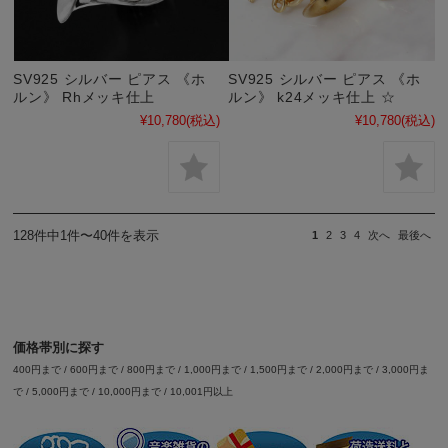
SV925 シルバー ピアス 《ホ
SV925 シルバー ピアス 《ホ
ルン》 Rhメッキ仕上
ルン》 k24メッキ仕上 ☆
¥10,780
(税込)
¥10,780
(税込)
128件中1件〜40件を表示
1
2
3
4
次へ
最後へ
価格帯別に探す
400円まで
/
600円まで
/
800円まで
/
1,000円まで
/
1,500円まで
/
2,000円まで
/
3,000円ま
で
/
5,000円まで
/
10,000円まで
/
10,001円以上