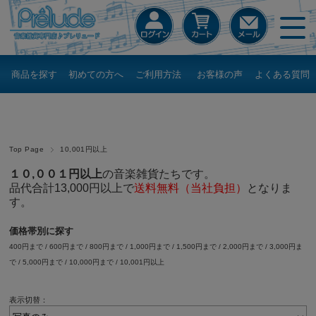
商品を探す
初めての方へ
ご利用方法
お客様の声
よくある質問
Top Page
10,001円以上
１０,００１円以上
の音楽雑貨たちです。
品代合計13,000円以上で
送料無料（当社負担）
となりま
す。
価格帯別に探す
400円まで
/
600円まで
/
800円まで
/
1,000円まで
/
1,500円まで
/
2,000円まで
/
3,000円ま
で
/
5,000円まで
/
10,000円まで
/
10,001円以上
表示切替：