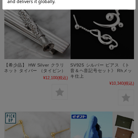
【希少品】 HW Silver クラリ
SV925 シルバー ピアス 《ト
ネット タイバー （タイピン）
音＆ヘ音記号セット》 Rhメッ
キ仕上
¥12,100
(税込)
¥10,340
(税込)