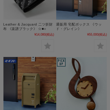
Leather & Jacquard 二ツ折財
通販用 宅配ボックス 《ウッ
布 《楽譜ブラック》 ☆■○
ド・グレイン》
¥14,080
(税込)
¥55,000
(税込)