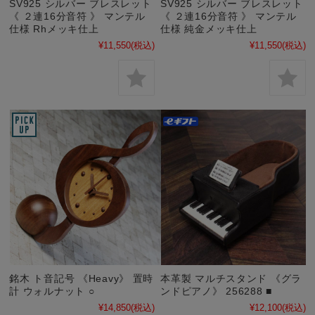
SV925 シルバー ブレスレット
SV925 シルバー ブレスレット
《 ２連16分音符 》 マンテル
《 ２連16分音符 》 マンテル
仕様 Rhメッキ仕上
仕様 純金メッキ仕上
¥11,550
(税込)
¥11,550
(税込)
銘木 ト音記号 《Heavy》 置時
本革製 マルチスタンド 《グラ
計 ウォルナット ○
ンドピアノ》 256288 ■
¥14,850
(税込)
¥12,100
(税込)