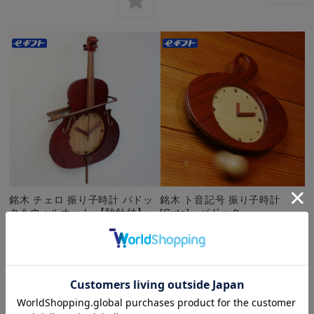
銘木 チェロ 振り子時計 パドッ
銘木 ト音記号 振り子時計
ク＆ウォルナット 【秒針付】
[Cute] パドック
¥30,800
(税込)
¥21,450
(税込)