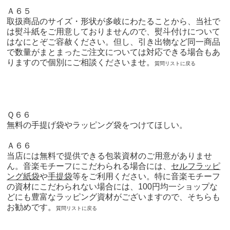
Ａ６５
取扱商品のサイズ・形状が多岐にわたることから、当社で
は熨斗紙をご用意しておりませんので、熨斗付けについて
はなにとぞご容赦ください。但し、引き出物など同一商品
で数量がまとまったご注文については対応できる場合もあ
りますので個別にご相談くださいませ。
質問リストに戻る
Ｑ６６
無料の手提げ袋やラッピング袋をつけてほしい。
Ａ６６
当店には無料で提供できる包装資材のご用意がありませ
ん。音楽モチーフにこだわられる場合には、
セルフラッピ
ング紙袋
や
手提袋
等をご利用ください。特に音楽モチーフ
の資材にこだわられない場合には、100円均一ショップな
どにも豊富なラッピング資材がございますので、そちらも
お勧めです。
質問リストに戻る