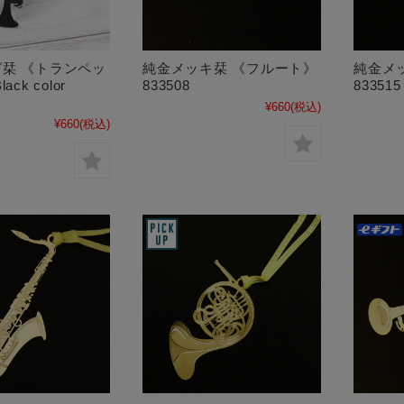
栞 《トランペッ
純金メッキ栞 《フルート》
純金メ
ck color
833508
833515
¥660
(税込)
¥660
(税込)