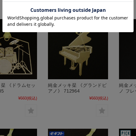
栞 《ドラムセッ
純金メッキ栞 《グランドピ
純金メ
85
アノ》 712964
ノ フレ
¥660
(税込)
¥660
(税込)