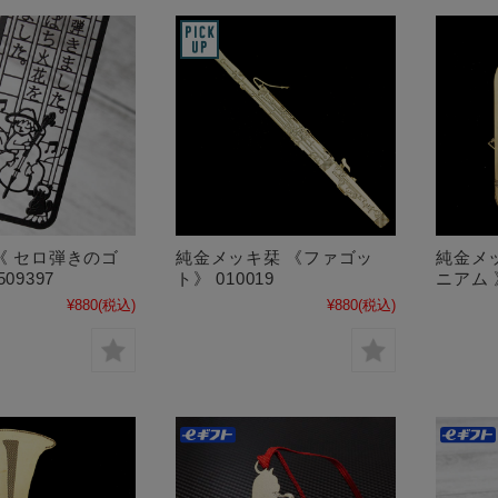
《 セロ弾きのゴ
純金メッキ栞 《ファゴッ
純金メ
09397
ト》 010019
ニアム 》
¥880
(税込)
¥880
(税込)