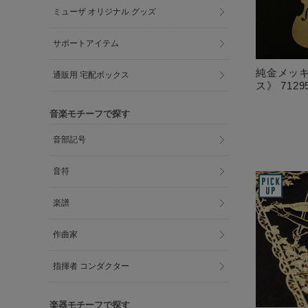
ミューザ オリジナル グッズ
サポートアイテム
純金メッキ
通販用 宅配ボックス
ス》 7129
音楽モチーフで探す
音部記号
音符
楽譜
作曲家
指揮者 コンダクター
楽器モチーフで探す