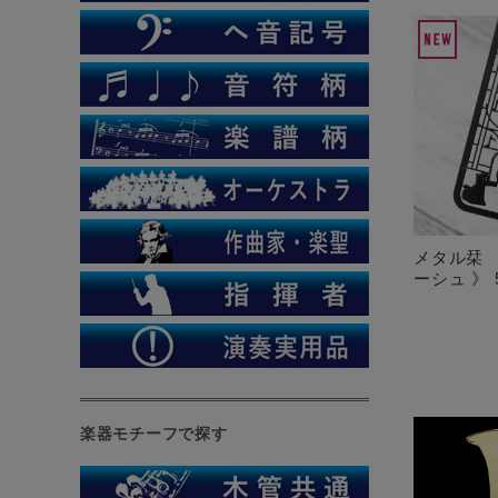
メタル栞 
ーシュ 》 5
楽器モチーフで探す