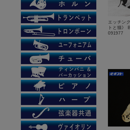
エッチング
トと猫》 Bla
091977