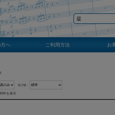
の方へ
ご利用方法
お
栞
並び順：
40件を表示