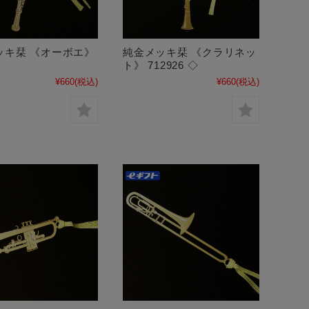
ッキ栞 《オーボエ》
純金メッキ栞 《クラリネッ
ト》 712926 ◇
¥660
(税込)
¥660
(税込)