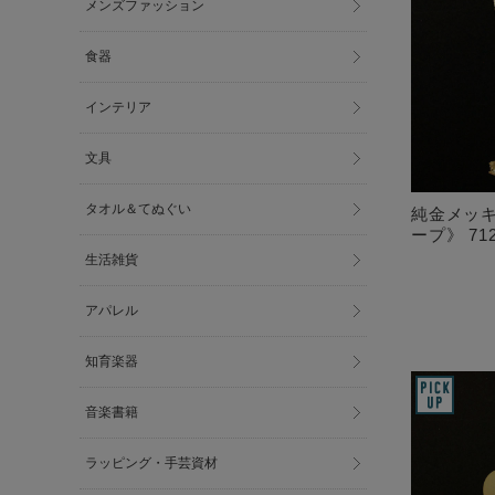
メンズファッション
食器
インテリア
文具
タオル＆てぬぐい
純金メッキ
ープ》 712
生活雑貨
アパレル
知育楽器
音楽書籍
ラッピング・手芸資材