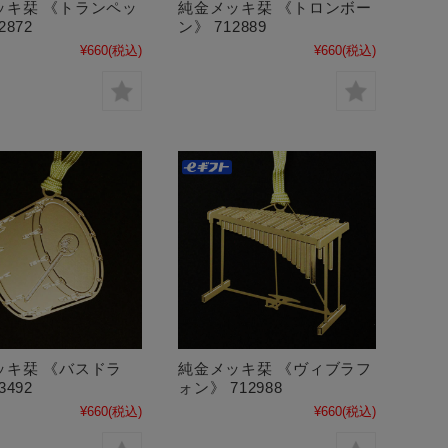
ッキ栞 《トランペッ
純金メッキ栞 《トロンボー
2872
ン》 712889
¥660
(税込)
¥660
(税込)
ッキ栞 《バスドラ
純金メッキ栞 《ヴィブラフ
3492
ォン》 712988
¥660
(税込)
¥660
(税込)