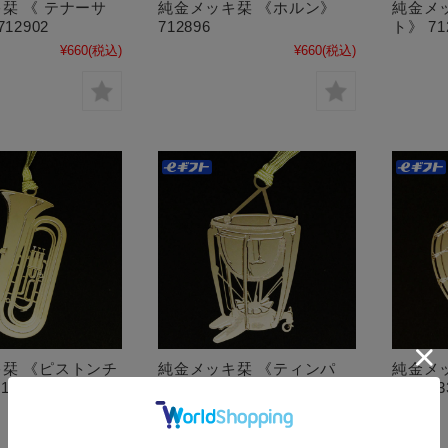
栞 《 テナーサ
純金メッキ栞 《ホルン》
純金メ
12902
712896
ト》 71
¥660
(税込)
¥660
(税込)
栞 《ピストンチ
純金メッキ栞 《ティンパ
純金メ
12919
ニ》 712971
ム》 83
¥660
(税込)
¥660
(税込)