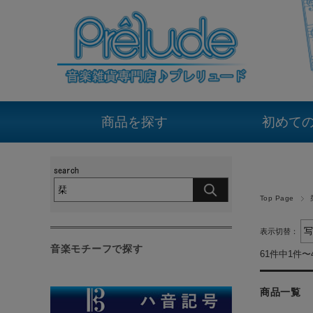
商品を探す
初めて
Top Page
表示切替：
音楽モチーフで探す
61件中1件〜
商品一覧