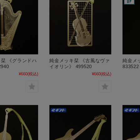
栞 《グランドハ
純金メッキ栞 《古風なヴァ
純金メ
940
イオリン》 499520
83352
¥660
(税込)
¥660
(税込)