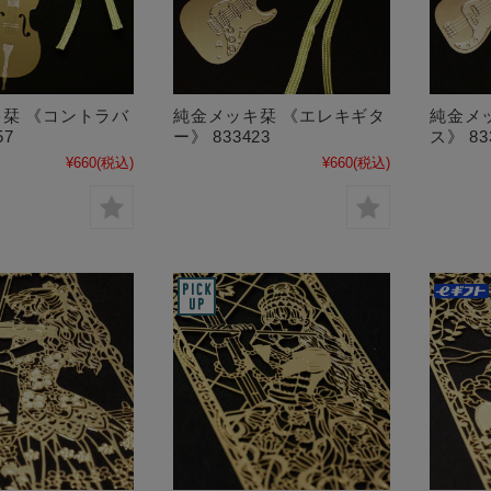
栞 《コントラバ
純金メッキ栞 《エレキギタ
純金メ
57
ー》 833423
ス》 83
¥660
(税込)
¥660
(税込)