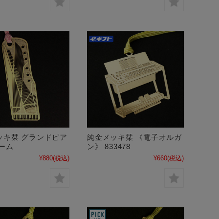
ッキ栞 グランドピア
純金メッキ栞 《電子オルガ
ーム
ン》 833478
¥880
(税込)
¥660
(税込)