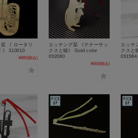
栞 《 ロータリ
エッチング栞 《テナーサッ
エッチ
》 310010
クスと猫》 Gold color
クスと猫》
092080
091984
¥880
(税込)
¥660
(税込)