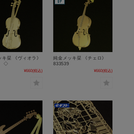
ッキ栞 《ヴィオラ》
純金メッキ栞 《チェロ》
2 ◇
833539
¥660
(税込)
¥660
(税込)