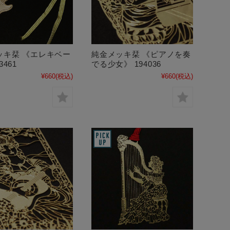
ッキ栞 《エレキベー
純金メッキ栞 《ピアノを奏
3461
でる少女》 194036
¥660
(税込)
¥660
(税込)