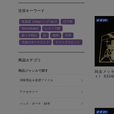
注目キーワード
弦楽器 ２wayバッグ ver.3
日下明
ShinziKatoh
レリーフ調
振り子時計
栞
舶来
SV9
天使のオーケストラ
ドリーズラビット
商品カテゴリ
商品ジャンルで探す
純金メッキ
ト》 8334
演奏用品＆楽譜ファイル
アクセサリー
バッグ・ポーチ・財布