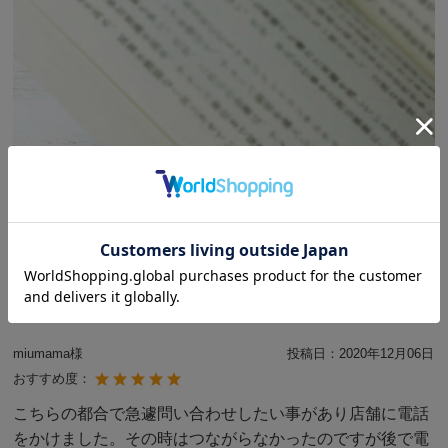
文庫本とあわせるとこのようなサイズ感です。一般的で使いやすい
栞のサイズと言えるでしょう。
このほかの
純金メッキ栞・シリーズは
こちら
です。
お客様の声
miumama様
投稿日：
2020年12月06日
おすすめ度：
こちらの都合で急遽問い合わせしたい事があり店舗に電話
をかけました。その時はつながらなかったのですが後で電