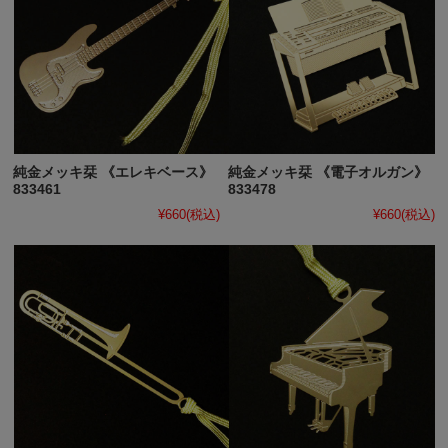
純金メッキ栞 《エレキベース》
純金メッキ栞 《電子オルガン》
833461
833478
¥660
(税込)
¥660
(税込)