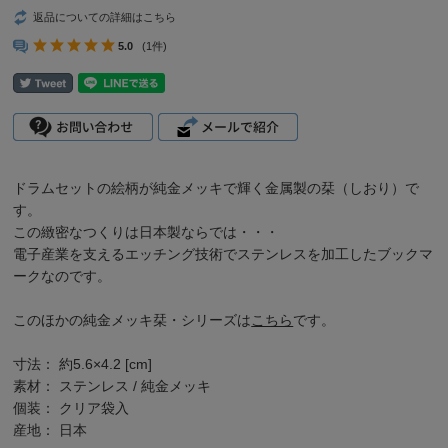
返品についての詳細はこちら
5.0
(1件)
ドラムセットの絵柄が純金メッキで輝く金属製の栞（しおり）で
す。
この緻密なつくりは日本製ならでは・・・
電子産業を支えるエッチング技術でステンレスを加工したブックマ
ークなのです。
このほかの
純金メッキ栞・シリーズは
こちら
です。
寸法： 約5.6×4.2 [cm]
素材： ステンレス / 純金メッキ
個装： クリア袋入
産地： 日本