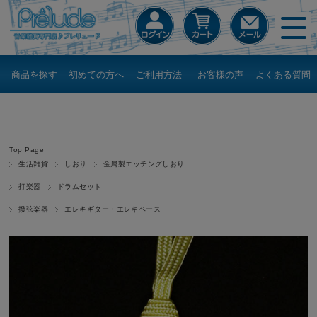
商品を探す
初めての方へ
ご利用方法
お客様の声
よくある質問
Top Page
生活雑貨
しおり
金属製エッチングしおり
打楽器
ドラムセット
撥弦楽器
エレキギター・エレキベース