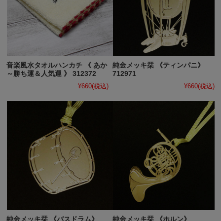
音楽風水タオルハンカチ 《 あか
純金メッキ栞 《ティンパニ》
～勝ち運＆人気運 》 312372
712971
¥660
(税込)
¥660
(税込)
純金メッキ栞 《バスドラム》
純金メッキ栞 《ホルン》