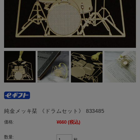
純金メッキ栞 《ドラムセット》 833485
¥660
(税込)
価格:
数量:
枚