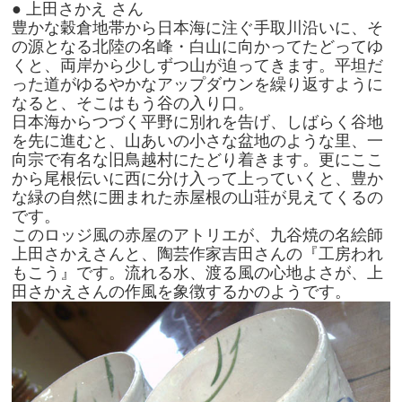
● 上田さかえ さん
豊かな穀倉地帯から日本海に注ぐ手取川沿いに、そ
の源となる北陸の名峰・白山に向かってたどってゆ
くと、両岸から少しずつ山が迫ってきます。平坦だ
った道がゆるやかなアップダウンを繰り返すように
なると、そこはもう谷の入り口。
日本海からつづく平野に別れを告げ、しばらく谷地
を先に進むと、山あいの小さな盆地のような里、一
向宗で有名な旧鳥越村にたどり着きます。更にここ
から尾根伝いに西に分け入って上っていくと、豊か
な緑の自然に囲まれた赤屋根の山荘が見えてくるの
です。
このロッジ風の赤屋のアトリエが、九谷焼の名絵師
上田さかえさんと、陶芸作家吉田さんの『工房われ
もこう』です。流れる水、渡る風の心地よさが、上
田さかえさんの作風を象徴するかのようです。