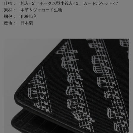
仕様： 札入×２、ボックス型小銭入×１、カードポケット×７
素材： 本革＆ジャカード生地
梱包： 化粧箱入
産地： 日本製