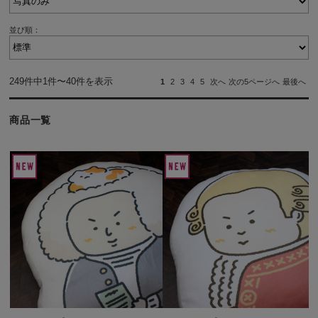
並び順：
249件中1件〜40件を表示
1
2
3
4
5
次へ
次の5ページへ
最後へ
商品一覧