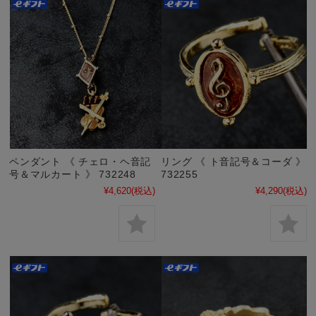
ペンダント 《 チェロ・ヘ音記
リング 《 ト音記号＆コーダ 》
号＆マルカート 》 732248
732255
¥4,620
(税込)
¥4,290
(税込)