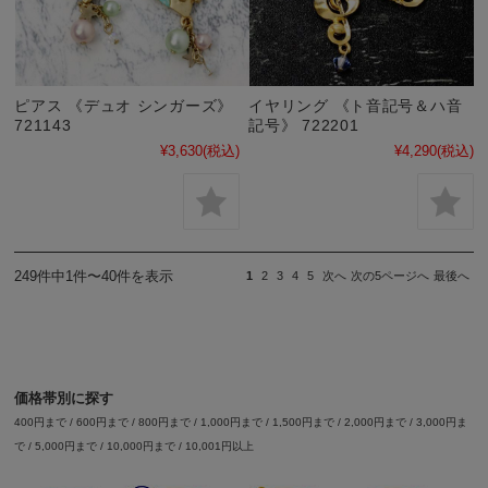
ピアス 《デュオ シンガーズ》
イヤリング 《ト音記号＆ハ音
721143
記号》 722201
¥3,630
(税込)
¥4,290
(税込)
249件中1件〜40件を表示
1
2
3
4
5
次へ
次の5ページへ
最後へ
価格帯別に探す
400円まで
/
600円まで
/
800円まで
/
1,000円まで
/
1,500円まで
/
2,000円まで
/
3,000円ま
で
/
5,000円まで
/
10,000円まで
/
10,001円以上