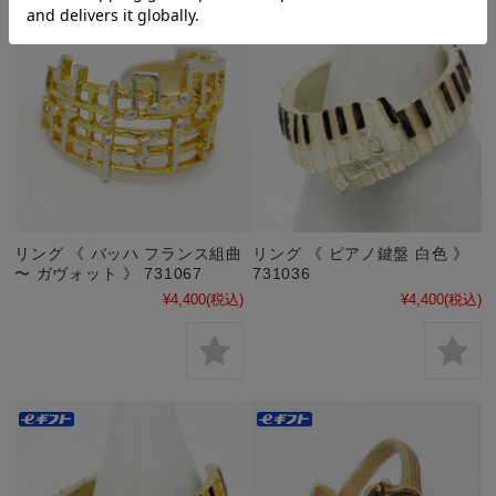
リング 《 バッハ フランス組曲
リング 《 ピアノ鍵盤 白色 》
〜 ガヴォット 》 731067
731036
¥4,400
(税込)
¥4,400
(税込)