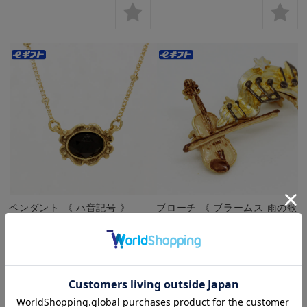
ペンダント 《 ハ音記号 》
ブローチ 《 ブラームス 雨の歌
731029
〜 ヴァイオリン 》 723222
¥4,400
(税込)
¥4,510
(税込)