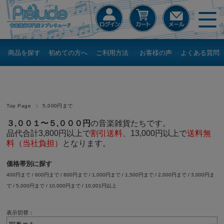
商品を探す
初めての方へ
ご利用方法
お客様の声
よくある質問
Top Page
5,000円まで
３,００１〜５,０００円
の音楽雑貨たちです。
品代合計3,800円以上で
割引送料
、13,000円以上で
送料無
料（当社負担）
となります。
価格帯別に探す
400円まで
/
600円まで
/
800円まで
/
1,000円まで
/
1,500円まで
/
2,000円まで
/
3,000円ま
で
/
5,000円まで
/
10,000円まで
/
10,001円以上
表示切替：