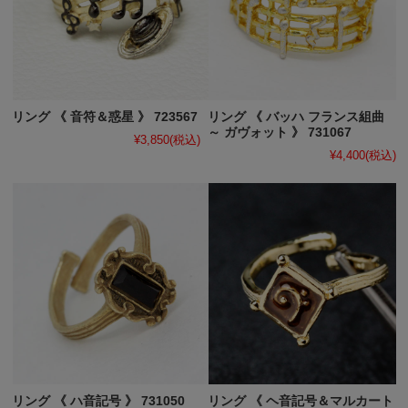
リング 《 音符＆惑星 》 723567
リング 《 バッハ フランス組曲
～ ガヴォット 》 731067
¥3,850
(税込)
¥4,400
(税込)
リング 《 ハ音記号 》 731050
リング 《 ヘ音記号＆マルカート