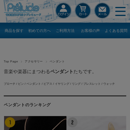
商品を探す
初めての方へ
ご利用方法
お客様の声
よくある質問
Top Page
アクセサリー
ペンダント
音楽や楽器にまつわる
ペンダント
たちです。
ブローチ / ピン
/
ペンダント
/
ピアス
/
イヤリング
/
リング / ブレスレット
/
ウォッチ
ペンダントのランキング