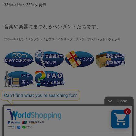
33件中1件〜33件を表示
音楽や楽器にまつわるペンダントたちです。
ブローチ / ピン
/
ペンダント
/
ピアス
/
イヤリング
/
リング / ブレスレット
/
ウォッチ