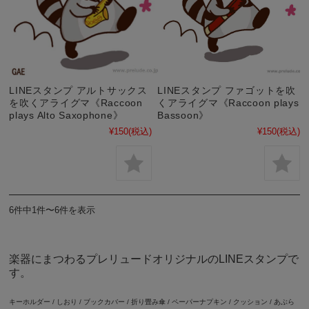
LINEスタンプ アルトサックス
LINEスタンプ ファゴットを吹
を吹くアライグマ《Raccoon
くアライグマ《Raccoon plays
plays Alto Saxophone》
Bassoon》
¥150
(税込)
¥150
(税込)
6件中1件〜6件を表示
楽器にまつわるプレリュードオリジナルのLINEスタンプで
す。
キーホルダー
/
しおり
/
ブックカバー
/
折り畳み傘
/
ペーパーナプキン
/
クッション
/
あぶら