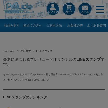
商品を探す
初めての方へ
ご利用方法
お客様の声
よくある質問
Top Page
生活雑貨
LINEスタンプ
楽器にまつわるプレリュードオリジナルの
LINEスタンプ
で
す。
キーホルダー
/
しおり
/
ブックカバー
/
折り畳み傘
/
ペーパーナプキン
/
クッション
/
あぶら
とり紙
/
マスク
/
そのほか
/
LINEスタンプ
LINEスタンプのランキング