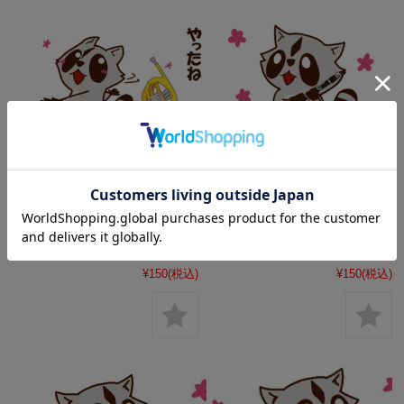
LINEスタンプ ホルンを吹くア
LINEスタンプ クラリネットを
ライグマ《Raccoon plays
吹くアライグマ《Raccoon
Horn》
plays Clarinet》
¥150
(税込)
¥150
(税込)