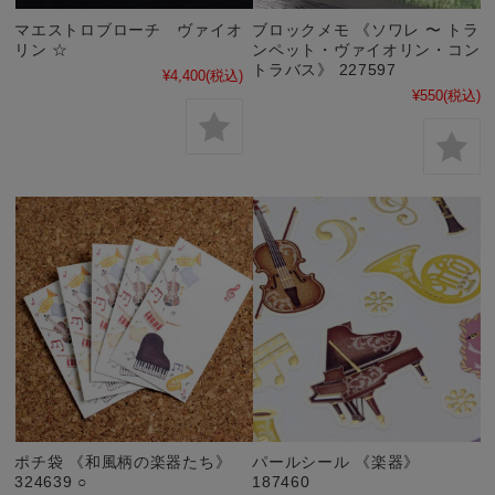
マエストロブローチ ヴァイオ
ブロックメモ 《ソワレ 〜 トラ
リン ☆
ンペット・ヴァイオリン・コン
トラバス》 227597
¥4,400
(税込)
¥550
(税込)
ポチ袋 《和風柄の楽器たち》
パールシール 《楽器》
324639 ○
187460