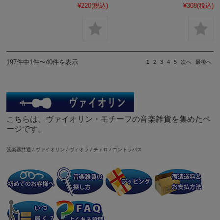
¥220
(税込)
¥308
(税込)
197件中1件〜40件を表示
1
2
3
4
5
次へ
最後へ
こちらは、ヴァイオリン・モチーフの音楽雑貨を集めたペ
ージです。
弦楽器共通
/
ヴァイオリン
/
ヴィオラ
/
チェロ
/
コントラバス