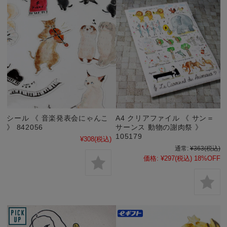
シール 《 音楽発表会にゃんこ
A4 クリアファイル 《 サン＝
》 842056
サーンス 動物の謝肉祭 》
105179
¥308
(税込)
通常:
¥363
(税込)
価格:
¥297
(税込)
18%OFF