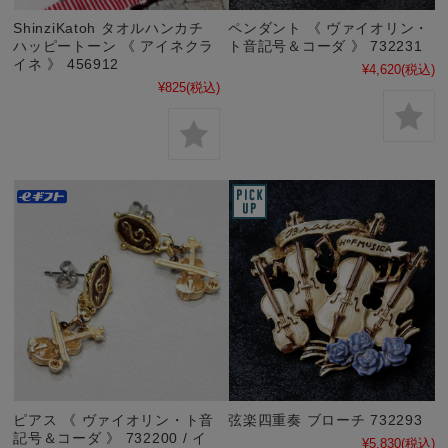
ShinziKatoh タオルハンカチ
ペンダント 《 ヴァイオリン・
ハッピートーン 《 アイネクラ
ト音記号＆コーダ 》 732231
イネ 》 456912
¥4,620
(税込)
¥825
(税込)
ピアス 《 ヴァイオリン・ト音
弦楽四重奏 ブローチ 732293
記号＆コーダ 》 732200 / イ
¥5,830
(税込)