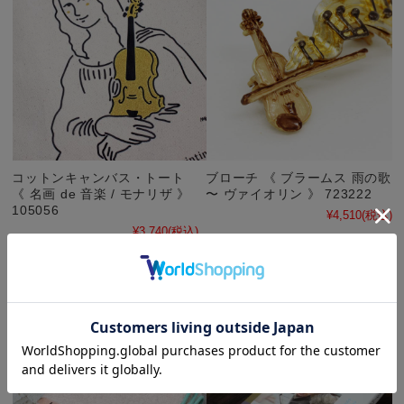
コットンキャンバス・トート
ブローチ 《 ブラームス 雨の歌
《 名画 de 音楽 / モナリザ 》
〜 ヴァイオリン 》 723222
105056
¥4,510
(税込)
¥3,740
(税込)