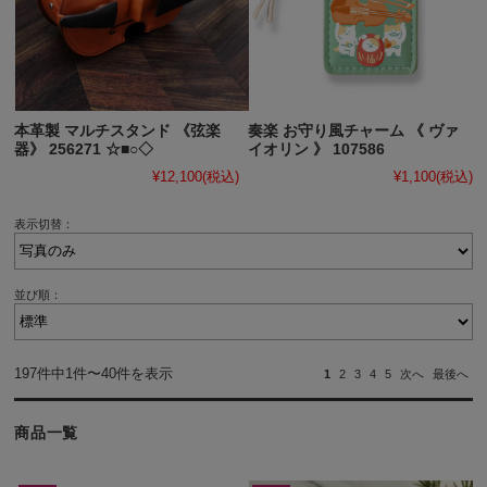
本革製 マルチスタンド 《弦楽
奏楽 お守り風チャーム 《 ヴァ
器》 256271 ☆■○◇
イオリン 》 107586
¥12,100
(税込)
¥1,100
(税込)
表示切替：
並び順：
197件中1件〜40件を表示
1
2
3
4
5
次へ
最後へ
商品一覧