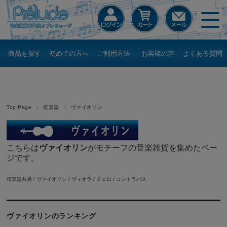
商品を探す
初めての方へ
ご利用方法
お客様の声
よくある質問
Top Page
弦楽器
ヴァイオリン
こちらは
ヴァイオリン
がモチーフの音楽雑貨を集めたペー
ジです。
弦楽器共通
/
ヴァイオリン
/
ヴィオラ
/
チェロ
/
コントラバス
ヴァイオリンのランキング