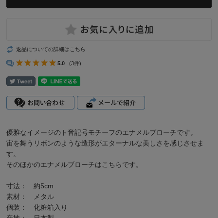
返品についての詳細はこちら
5.0
(3件)
優雅なイメージのト音記号モチーフのエナメルブローチです。
宙を舞うリボンのような造形がエターナルな美しさを感じさせま
す。
そのほかの
エナメルブローチ
は
こちら
です。
寸法： 約5cm
素材： メタル
個装： 化粧箱入り
産地： 日本製