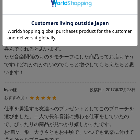
しーちゃん。様
投稿日：
2018年02月10日
おすすめ度：
プレゼントするためにこのサイトを利用しました。
ブローチはイメージ通りのものが届きました！
喜んでくれると思います。
ただ音楽関係のものをモチーフにした商品ってお店もそう
ですけどなかなかないのでもっと増やしてもらえたらと思
います！
kyon様
投稿日：
2017年02月28日
おすすめ度：
仕事を勇退する友達へのプレゼントとしてこのブローチを
選びました。二人で長年音楽に携わる仕事をしていたの
で、ぴったりの商品が見つかり嬉しかったです。
お値段、形、大きさともお手頃で、いつでも気楽に付けて
貰えそうなブローチです。