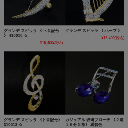
グランデ スピッラ 《 ヘ音記号
グランデ スピッラ 《 ハープ 》
》 410010 ☆
¥15,400
(税込)
¥15,400
(税込)
グランデ スピッラ 《ト音記号》
カジュアル 玻璃ブローチ 《２連
310013 ☆
１６分音符》 紺碧色