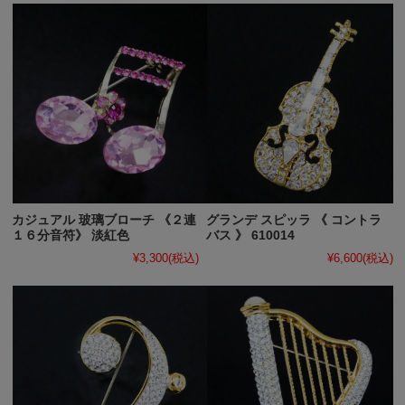
カジュアル 玻璃ブローチ 《２連
グランデ スピッラ 《 コントラ
１６分音符》 淡紅色
バス 》 610014
¥3,300
(税込)
¥6,600
(税込)