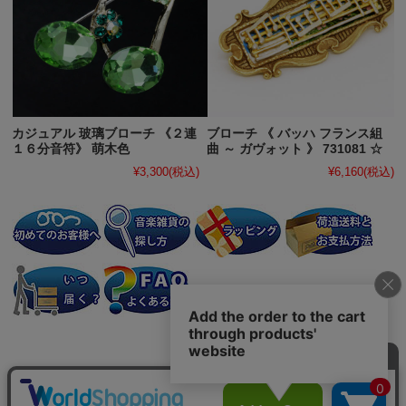
カジュアル 玻璃ブローチ 《２連
ブローチ 《 バッハ フランス組
１６分音符》 萌木色
曲 ～ ガヴォット 》 731081 ☆
¥3,300
(税込)
¥6,160
(税込)