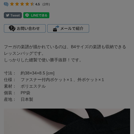
4.5
(2件)
フーガの楽譜が描かれているのは、B4サイズの楽譜も収納できる
レッスンバッグです。
しっかりした縫製で使い勝手抜群！です。
寸法： 約38×34×8.5 [cm]
仕様： ファスナー付内ポケット×１、外ポケット×１
素材： ポリエステル
個装： PP袋
産地： 日本製