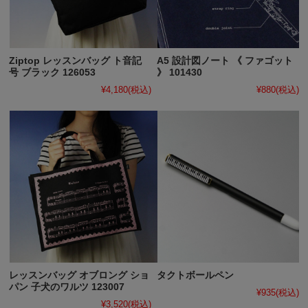
Ziptop レッスンバッグ ト音記
A5 設計図ノート 《 ファゴット
号 ブラック 126053
》 101430
¥4,180
(税込)
¥880
(税込)
レッスンバッグ オブロング ショ
タクトボールペン
パン 子犬のワルツ 123007
¥935
(税込)
¥3,520
(税込)