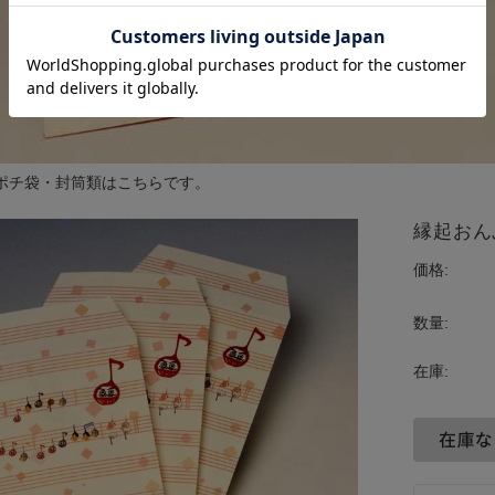
ポチ袋・封筒類
は
こちら
です。
縁起おんぷ
価格:
数量:
在庫: