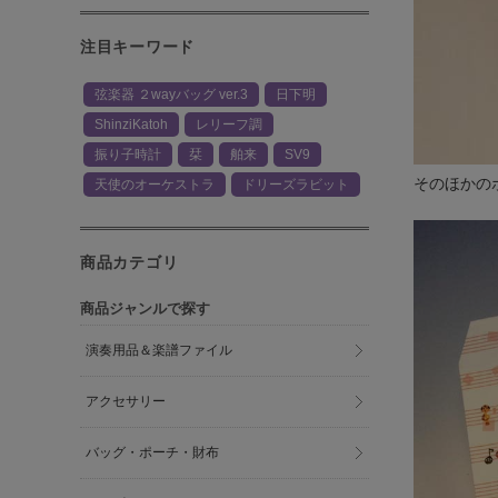
注目キーワード
弦楽器 ２wayバッグ ver.3
日下明
ShinziKatoh
レリーフ調
振り子時計
栞
舶来
SV9
そのほかの
天使のオーケストラ
ドリーズラビット
商品カテゴリ
商品ジャンルで探す
演奏用品＆楽譜ファイル
アクセサリー
バッグ・ポーチ・財布