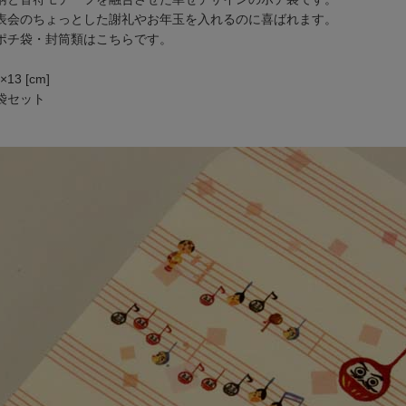
表会のちょっとした謝礼やお年玉を入れるのに喜ばれます。
ポチ袋・封筒類
は
こちら
です。
13 [cm]
袋セット