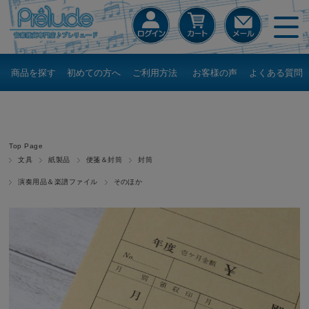
商品を探す
初めての方へ
ご利用方法
お客様の声
よくある質問
Top Page
文具
紙製品
便箋＆封筒
封筒
演奏用品＆楽譜ファイル
そのほか