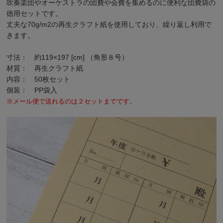
吹奏楽団やオーケストラの団費や会費を集めるのに便利な団費袋の
徳用セットです。
丈夫な70g/m2の再生クラフト紙を使用しており、繰り返し利用で
きます。
寸法： 約119×197 [cm] （角形８号）
材質： 再生クラフト紙
内容： 50枚セット
個装： PP袋入
※メール便で送れるのは２セットまでです。