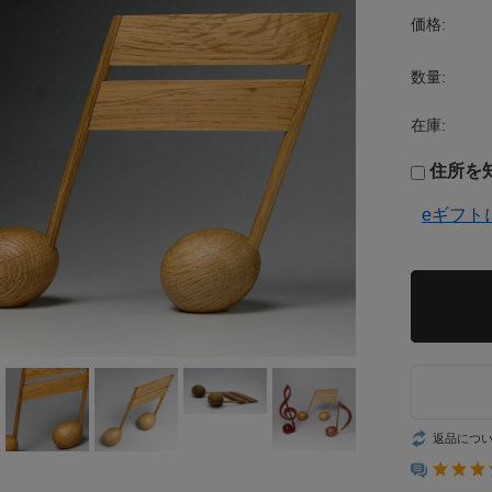
価格:
数量:
在庫:
住所を
eギフト
返品につ