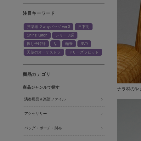
注目キーワード
弦楽器 ２wayバッグ ver.3
日下明
ShinziKatoh
レリーフ調
振り子時計
栞
舶来
SV9
天使のオーケストラ
ドリーズラビット
商品カテゴリ
商品ジャンルで探す
ナラ材のや
演奏用品＆楽譜ファイル
アクセサリー
バッグ・ポーチ・財布