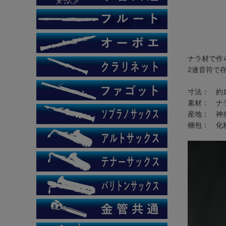
ナラ材で作
2連音符で
寸法： 約12
素材： ナ
産地： 神
梱包： 化