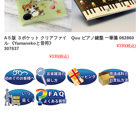
A５版 ３ポケット クリアファイ
Quu ピアノ鍵盤 一筆箋 082860
ル 《Yamanekoと音符》
¥330
(税込)
307637
¥330
(税込)