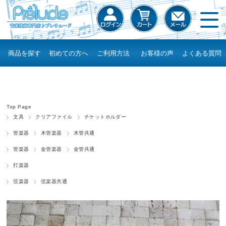
商品を探す
初めての方へ
ご利用方法
お客様の声
よくある質問
Top Page
文具
クリアファイル
チケットホルダー
管楽器
木管楽器
木管共通
管楽器
金管楽器
金管共通
打楽器
弦楽器
弦楽器共通