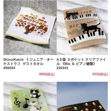
ShinziKatoh 《 ジュニア・オー
A５版 ３ポケット クリアファイ
ケストラ 》 ゲストタオル
ル 《Mie ＆ ピアノ鍵盤》
456004
226341
¥660
(税込)
¥330
(税込)