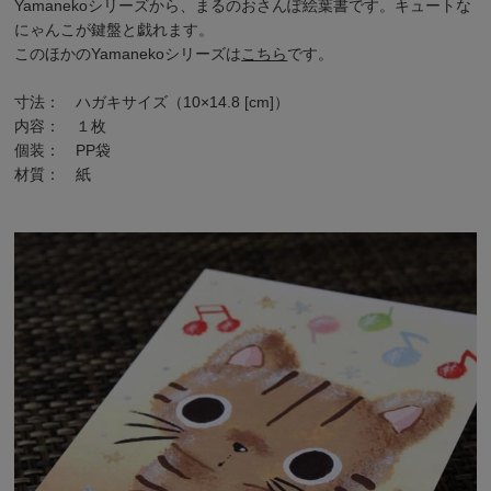
Yamanekoシリーズから、まるのおさんぽ絵葉書です。キュートな
にゃんこが鍵盤と戯れます。
このほかの
Yamanekoシリーズは
こちら
です。
寸法： ハガキサイズ（10×14.8 [cm]）
内容： １枚
個装： PP袋
材質： 紙