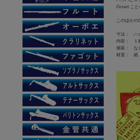
Orzart こと
このほかの
寸法： ハガキ
内容： １
個装： な
材質： 紙