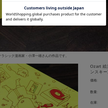
ことクラシック漫画家・小澤一雄さんの作品です。
Ozar
ンスキー
価格:
数量:
在庫: