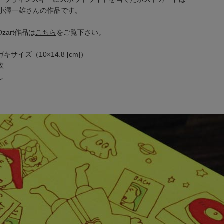
小澤一雄さん
の作品です。
Ozart作品は
こちら
をご覧下さい。
サイズ（10×14.8 [cm]）
枚
し