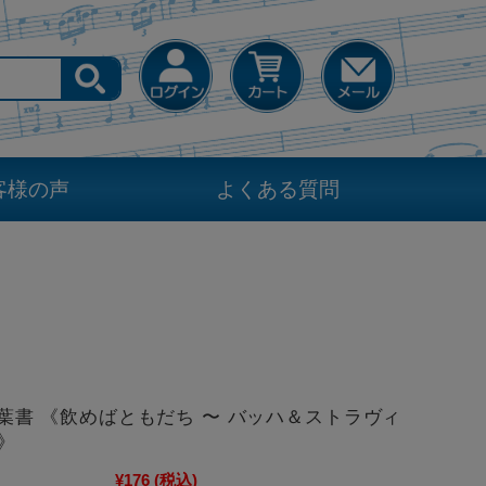
客様の声
よくある質問
t 絵葉書 《飲めばともだち 〜 バッハ＆ストラヴィ
》
¥176
(税込)