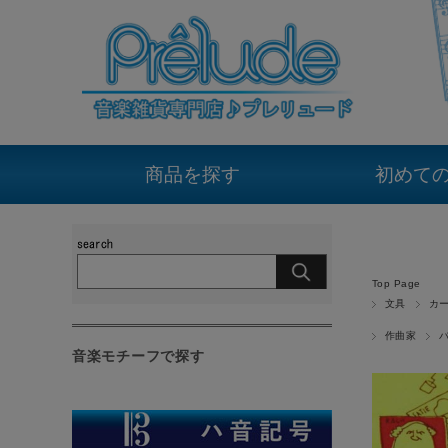
商品を探す
初めて
Top Page
文具
カ
作曲家
音楽モチーフで探す