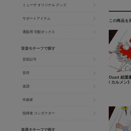
ミューザ オリジナル グッズ
サポートアイテム
この商品を
通販用 宅配ボックス
音楽モチーフで探す
音部記号
音符
Ozart 絵
/ カルメン
楽譜
作曲家
指揮者 コンダクター
楽器モチーフで探す