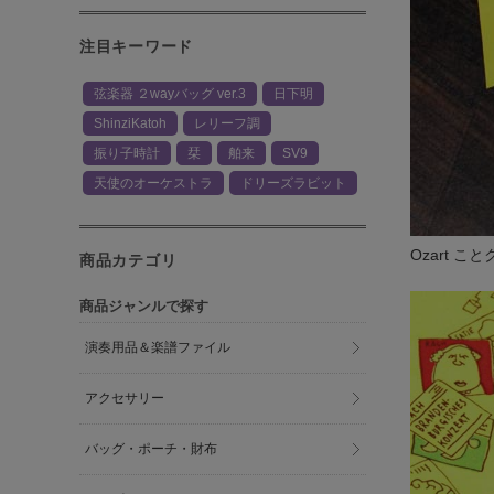
注目キーワード
弦楽器 ２wayバッグ ver.3
日下明
ShinziKatoh
レリーフ調
振り子時計
栞
舶来
SV9
天使のオーケストラ
ドリーズラビット
Ozart 
商品カテゴリ
商品ジャンルで探す
演奏用品＆楽譜ファイル
アクセサリー
バッグ・ポーチ・財布