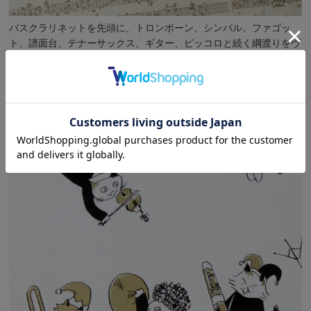
バスクラリネットを先頭に、トロンボーン、シンバル、ファゴッ
ト、譜面台、テナーサックス、ギター、ピッコロと続く綱渡りをヴ
ァイオリン弾きが見守っています。クラリネット吹きはきっとハイ
ジを演奏中だと思います。
このほかの
Musical Circus
シリーズは
こちら
です。