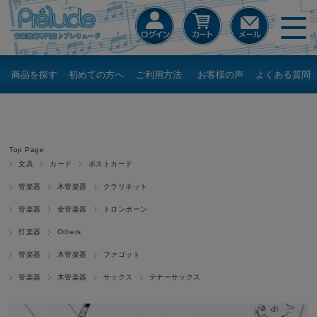
商品を探す
初めての方へ
ご利用方法
お客様の声
よくある質問
Top Page
文具
カード
ポストカード
管楽器
木管楽器
クラリネット
管楽器
金管楽器
トロンボーン
打楽器
Others
管楽器
木管楽器
ファゴット
管楽器
木管楽器
サックス
テナーサックス