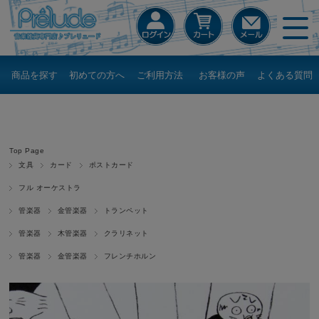
商品を探す
初めての方へ
ご利用方法
お客様の声
よくある質問
Top Page
文具
カード
ポストカード
フル オーケストラ
管楽器
金管楽器
トランペット
管楽器
木管楽器
クラリネット
管楽器
金管楽器
フレンチホルン