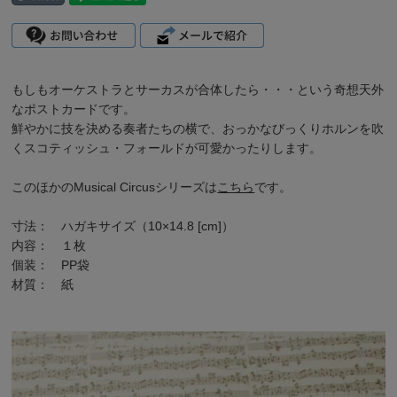
もしもオーケストラとサーカスが合体したら・・・という奇想天外
なポストカードです。
鮮やかに技を決める奏者たちの横で、おっかなびっくりホルンを吹
くスコティッシュ・フォールドが可愛かったりします。
このほかの
Musical Circus
シリーズは
こちら
です。
寸法： ハガキサイズ（10×14.8 [cm]）
内容： １枚
個装： PP袋
材質： 紙