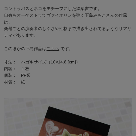
コントラバスとネコをモチーフにした絵葉書です。
自身もオーケストラでヴァイオリンを弾く
下島みちこ
さんの作風
は、
楽器ごとの演奏者のしぐさや性格まで描き出されてるようなリアリ
ティがあります。
このほかの下島作品は
こちら
です。
寸法： ハガキサイズ（10×14.8 [cm]）
内容： １枚
個装： PP袋
材質： 紙