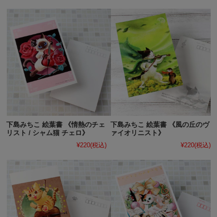
下島みちこ 絵葉書 《情熱のチェ
下島みちこ 絵葉書 《風の丘のヴ
リスト / シャム猫 チェロ》
ァイオリニスト》
¥220
(税込)
¥220
(税込)