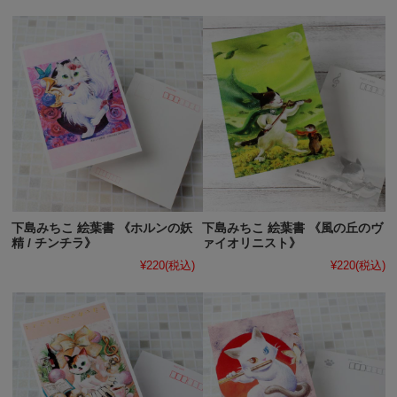
下島みちこ 絵葉書 《ホルンの妖
下島みちこ 絵葉書 《風の丘のヴ
精 / チンチラ》
ァイオリニスト》
¥220
(税込)
¥220
(税込)