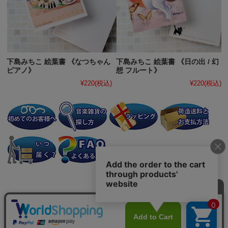
下島みちこ 絵葉書 《なつちゃん
下島みちこ 絵葉書 《日の出 / 幻
ピアノ》
想 フルート》
¥220
(税込)
¥220
(税込)