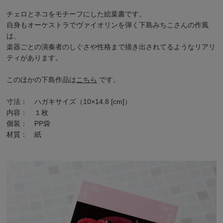
チェロとネコをモチーフにした絵葉書です。
自身もオーケストラでヴァイオリンを弾く
下島みちこ
さんの作風
は、
楽器ごとの演奏者のしぐさや性格まで描き出されてるようなリアリ
ティがあります。
このほかの下島作品は
こちら
です。
寸法： ハガキサイズ（10×14.8 [cm]）
内容： １枚
個装： PP袋
材質： 紙