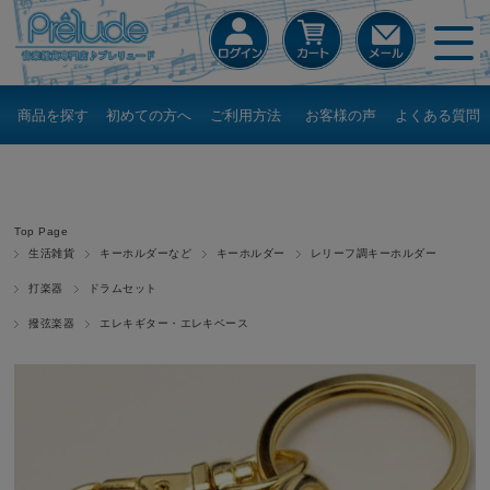
商品を探す
初めての方へ
ご利用方法
お客様の声
よくある質問
Top Page
生活雑貨
キーホルダーなど
キーホルダー
レリーフ調キーホルダー
打楽器
ドラムセット
撥弦楽器
エレキギター・エレキベース