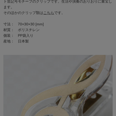
ト音記号モチーフのクリップです。生活や演奏のおりおりに重宝し
ます。
そのほかの
クリップ類は
こちら
です。
寸法： 70×30×30 [mm]
材質： ポリスチレン
個装： PP袋入り
産地： 日本製