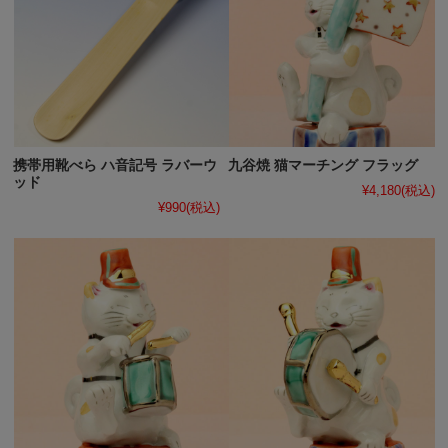
携帯用靴べら ハ音記号 ラバーウ
九谷焼 猫マーチング フラッグ
ッド
¥4,180
(税込)
¥990
(税込)