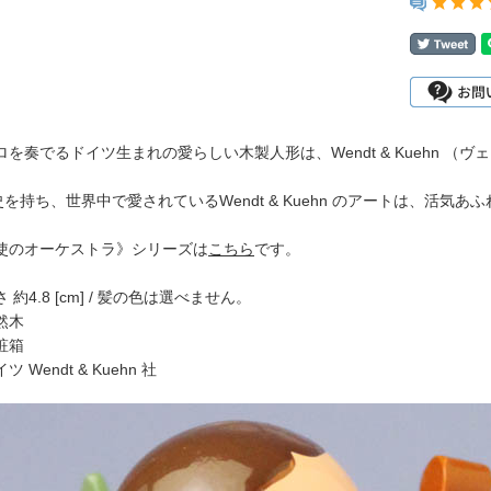
を奏でるドイツ生まれの愛らしい木製人形は、Wendt & Kuehn （
史を持ち、世界中で愛されているWendt & Kuehn のアートは、活
使のオーケストラ》シリーズは
こちら
です。
約4.8 [cm] / 髪の色は選べません。
然木
粧箱
 Wendt & Kuehn 社