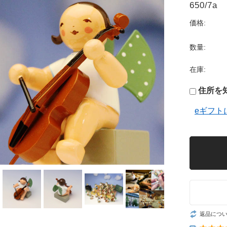
650/7a
価格:
数量:
在庫:
住所を
eギフト
返品につ