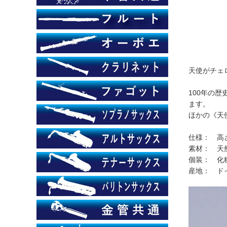
天使がチェロ
100年の歴
ます。
ほかの
《天
仕様： 高さ 
素材： 天
個装： 化
産地： ドイツ