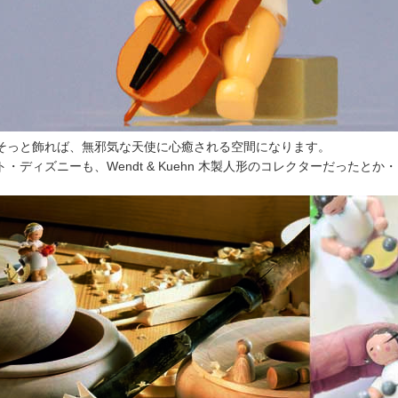
そっと飾れば、無邪気な天使に心癒される空間になります。
・ディズニーも、Wendt & Kuehn 木製人形のコレクターだったとか