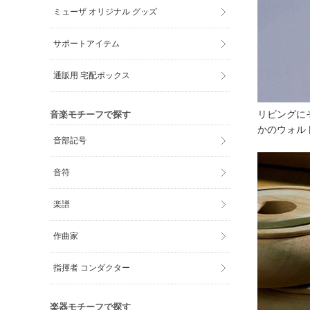
ミューザ オリジナル グッズ
サポートアイテム
通販用 宅配ボックス
リビングに
音楽モチーフで探す
かのウォルト
音部記号
音符
楽譜
作曲家
指揮者 コンダクター
楽器モチーフで探す