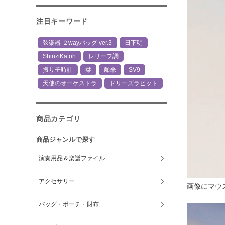
注目キーワード
弦楽器 ２wayバッグ ver.3
日下明
ShinziKatoh
レリーフ調
振り子時計
栞
舶来
SV9
天使のオーケストラ
ドリーズラビット
商品カテゴリ
商品ジャンルで探す
演奏用品＆楽譜ファイル
アクセサリー
画像にマウ
バッグ・ポーチ・財布