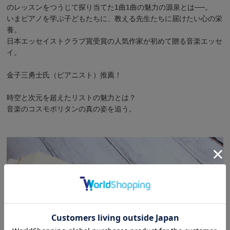
のレッスンをつうじて探り当てた1曲1曲の魅力の源泉とは──。
いまピアノを学ぶ子どもたちに、教える先生たちに届けたい心の栄
養。
日本エッセイストクラブ賞受賞の人気作家が初めて贈る音楽エッセ
イ。
金子三勇士氏（ピアニスト）推薦！
時空と次元を超えたリストの魅力とは？
音楽のコスモポリタンの真の姿を追う。