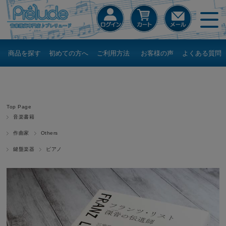
商品を探す
初めての方へ
ご利用方法
お客様の声
よくある質問
Top Page
音楽書籍
作曲家
Others
鍵盤楽器
ピアノ