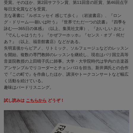
受賞。そのほか、第2回サフラン賞、第11回音の匠賞、第46回点字
毎日文化賞などを受賞。
主な著書に『ルポエッセイ 感じて歩く』（岩波書店）、『ロン
グ・ドリーム──願いは叶う』『世界でただ一つの読書』『四季を
詠む──365日の体感』（以上、集英社文庫）、『おいしい おと』
『でんしゃはうたう』『かぜフーホッホ』『センス・オブ・何だ
あ？』（以上、福音館書店）などがある。
失明直後からピアノ、リトミック、ソルフェージュなどのレッスン
を開始。複数の専門教師のレッスンを継続し、現在はパリ国立高等
音楽院教授の上田晴子氏に師事。大学・大学院時代は学内の古楽器
アンサンブルでリコーダーとチェンバロを担当。新井満氏との合作
で『この町で』を作曲したほか、講演やトークコンサートなど幅広
く活動を続けている。
趣味はバードリスニング。
試し読みは
こちらから
どうぞ！