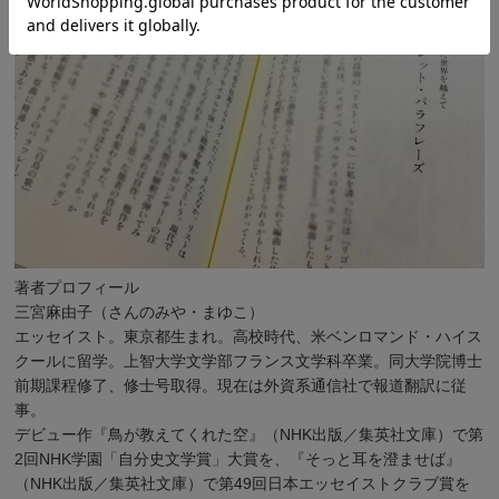
著者プロフィール
三宮麻由子（さんのみや・まゆこ）
エッセイスト。東京都生まれ。高校時代、米ベンロマンド・ハイス
クールに留学。上智大学文学部フランス文学科卒業。同大学院博士
前期課程修了、修士号取得。現在は外資系通信社で報道翻訳に従
事。
デビュー作『鳥が教えてくれた空』（NHK出版／集英社文庫）で第
2回NHK学園「自分史文学賞」大賞を、『そっと耳を澄ませば』
（NHK出版／集英社文庫）で第49回日本エッセイストクラブ賞を