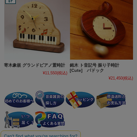
寄木象嵌 グランドピアノ置時計
銘木 ト音記号 振り子時計
[Cute] パドック
¥11,550
(税込)
¥21,450
(税込)