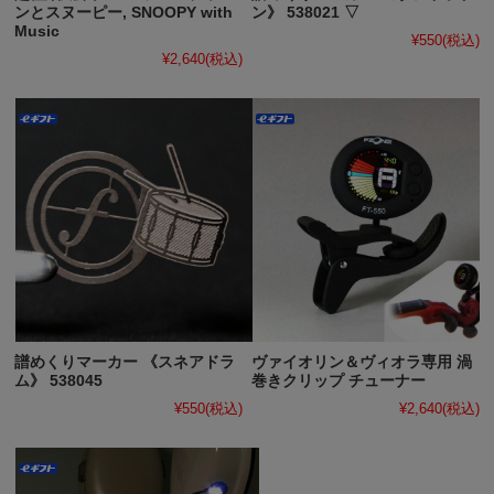
ンとスヌーピー, SNOOPY with
ン》 538021 ▽
Music
¥550
(税込)
¥2,640
(税込)
譜めくりマーカー 《スネアドラ
ヴァイオリン＆ヴィオラ専用 渦
ム》 538045
巻きクリップ チューナー
¥550
(税込)
¥2,640
(税込)