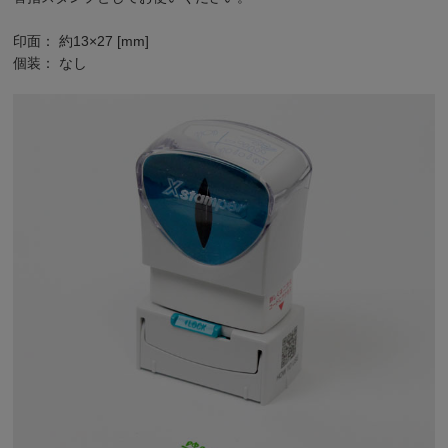
印面： 約13×27 [mm]
個装： なし