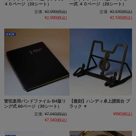
４０ページ（20シート）
ー式 ４０ページ（20シート）
定価:
¥2,090
(税込)
定価:
¥2,530
(税込)
¥2,090
(税込)
¥2,530
(税込)
管弦楽用バンドファイル B4版リ
【復刻】ハンディ卓上譜面台 ブ
ング式 60ページ（30シート）
ラック ▼
定価:
¥7,040
(税込)
¥990
(税込)
¥7,040
(税込)