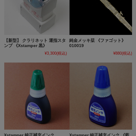
【新型】 クラリネット 運指スタ
純金メッキ栞 《ファゴット》
ンプ 《Xstamper 黒》
010019
¥3,300
(税込)
¥880
(税込)
Xstamper 純正補充インク
Xstamper 純正補充インク 《藍