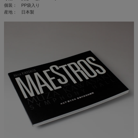
個装： PP袋入り
産地： 日本製