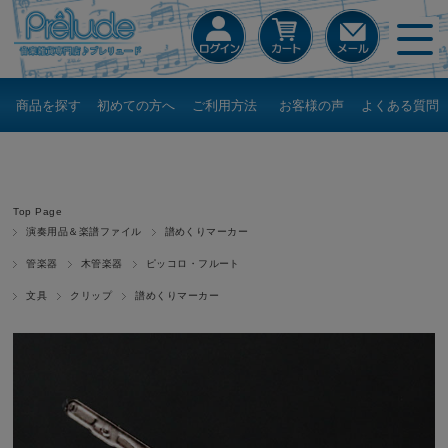
商品を探す
初めての方へ
ご利用方法
お客様の声
よくある質問
Top Page
演奏用品＆楽譜ファイル
譜めくりマーカー
管楽器
木管楽器
ピッコロ・フルート
文具
クリップ
譜めくりマーカー