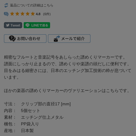
返品についての詳細はこちら
4.8
(6件)
精密なフルートと音楽記号をあしらった譜めくりマーカーです。
譜面にしっかり止まるので、譜めくりや楽譜の頭だしに便利です。
目をみはる細密さには、日本のエッチング加工技術の粋が息づいて
います。
ほかの楽器の
譜めくりマーカーのヴァリエーションはこちら
です。
寸法： クリップ部の直径17 [mm]
内容： 5個セット
素材： エッチング仕上メタル
梱包： PP袋入り
産地： 日本製