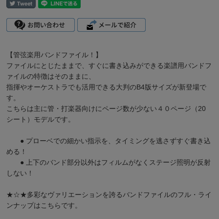
【管弦楽用バンドファイル！】
ファイルにとじたままで、すぐに書き込みができる楽譜用バンドフ
ァイルの特徴はそのままに、
指揮やオーケストラでも活用できる大判のB4版サイズが新登場で
す。
こちらは主に管・打楽器向けにページ数が少ない４０ページ（20
シート）モデルです。
● プローベでの細かい指示を、タイミングを逃さずすぐ書き込
める！
● 上下のバンド部分以外はフィルムがなくステージ照明が反射
しない！
★☆★多彩なヴァリエーションを誇るバンドファイルの
フル・ライ
ンナップはこちら
です。