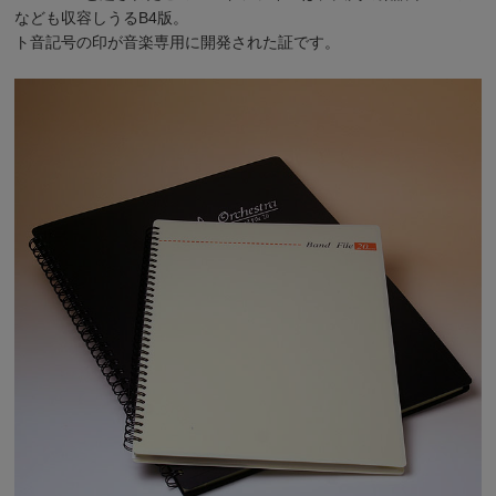
なども収容しうるB4版。
ト音記号の印が音楽専用に開発された証です。