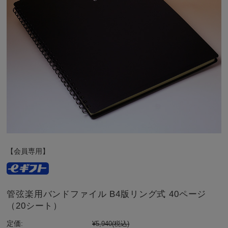
【会員専用】
管弦楽用バンドファイル B4版リング式 40ページ
（20シート）
定価:
¥5,940
(税込)