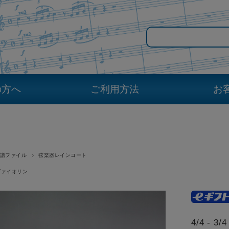
の方へ
ご利用方法
お
譜ファイル
弦楽器レインコート
ヴァイオリン
4/4 -