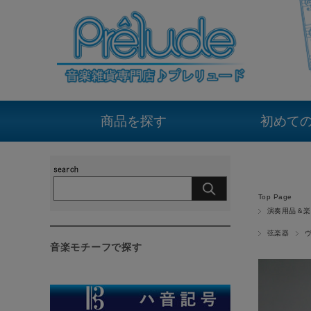
商品を探す
初めて
Top Page
演奏用品＆楽
弦楽器
音楽モチーフで探す