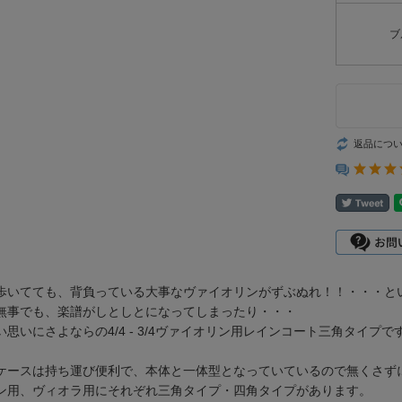
ブ
返品につ
歩いてても、背負っている大事なヴァイオリンがずぶぬれ！！・・・と
無事でも、楽譜がしとしとになってしまったり・・・
思いにさよならの4/4 - 3/4ヴァイオリン用レインコート三角タイプで
ケースは持ち運び便利で、本体と一体型となっていているので無くさず
ン用、ヴィオラ用にそれぞれ三角タイプ・四角タイプがあります。