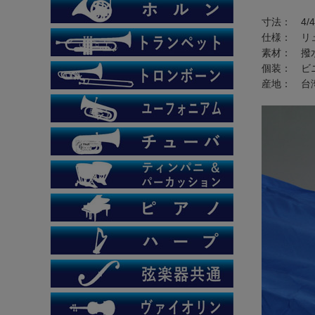
寸法： 4/
仕様： リ
素材： 撥
個装： ビ
産地： 台湾