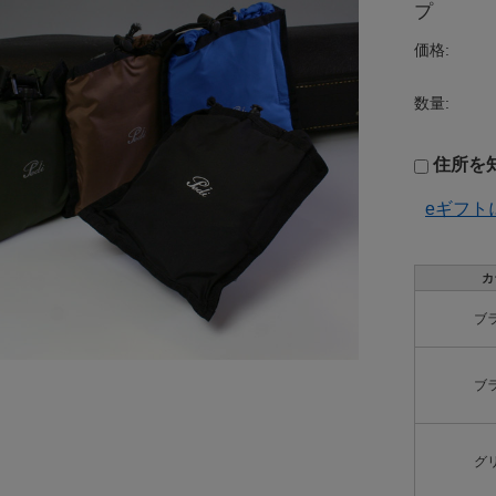
プ
価格:
数量:
住所を
eギフト
カ
ブ
ブ
グ