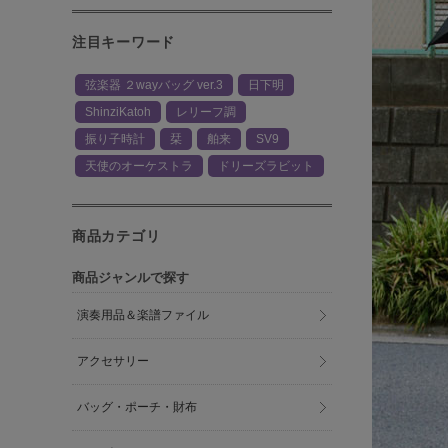
注目キーワード
弦楽器 ２wayバッグ ver.3
日下明
ShinziKatoh
レリーフ調
振り子時計
栞
舶来
SV9
天使のオーケストラ
ドリーズラビット
商品カテゴリ
商品ジャンルで探す
演奏用品＆楽譜ファイル
アクセサリー
バッグ・ポーチ・財布