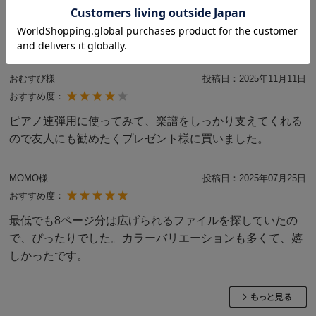
ただける仕様
...
>>続きをみる
おむすび様
投稿日：
2025年11月11日
おすすめ度：
ピアノ連弾用に使ってみて、楽譜をしっかり支えてくれる
ので友人にも勧めたくプレゼント様に買いました。
MOMO様
投稿日：
2025年07月25日
おすすめ度：
最低でも8ページ分は広げられるファイルを探していたの
で、ぴったりでした。カラーバリエーションも多くて、嬉
しかったです。