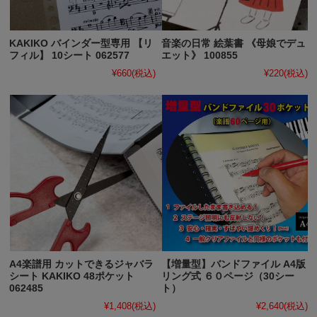
KAKIKO バインダー型専用 【リ
音楽の日常 絵葉書 《母娘でデュ
フィル】 10シート 062577
エット》 100855
¥660
(税込)
¥220
(税込)
A4楽譜用 カットできるジャバラ
【増量型】バンドファイル A4版
シート KAKIKO 48ポケット
リング式 ６０ページ（30シー
062485
ト）
¥1,408
(税込)
¥2,640
(税込)