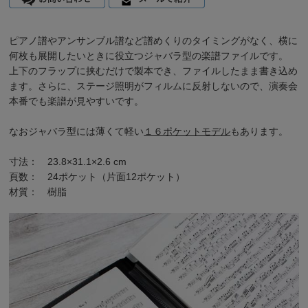
ピアノ譜やアンサンブル譜など譜めくりのタイミングがなく、横に
何枚も展開したいときに役立つジャバラ型の楽譜ファイルです。
上下のフラップに挟むだけで製本でき、ファイルしたまま書き込め
ます。さらに、ステージ照明がフィルムに反射しないので、演奏会
本番でも楽譜が見やすいです。
なおジャバラ型には薄くて軽い
１６ポケットモデル
もあります。
寸法： 23.8×31.1×2.6 cm
頁数： 24ポケット（片面12ポケット）
材質： 樹脂