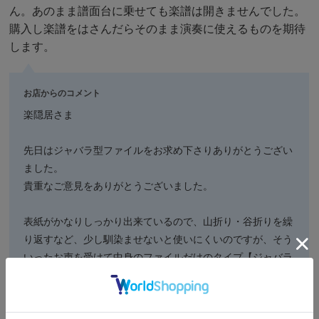
ん。あのまま譜面台に乗せても楽譜は開きませんでした。
購入し楽譜をはさんだらそのまま演奏に使えるものを期待
します。
お店からのコメント
楽隠居さま
先日はジャバラ型ファイルをお求め下さりありがとうござい
ました。
貴重なご意見をありがとうございました。
表紙がかなりしっかり出来ているので、山折り・谷折りを繰
り返すなど、少し馴染ませないと使いにくいのですが、そう
いったお声を受けて中身のファイルだけのタイプ【ジャバラ
シート】もリリースされております。
こちらは表紙がなく、必要なページ数で切り取って使ってい