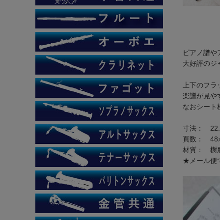
ピアノ譜や
大好評のジ
上下のフラ
楽譜が見や
なおシート
寸法： 22.6
頁数： 4
材質： 樹
★メール便