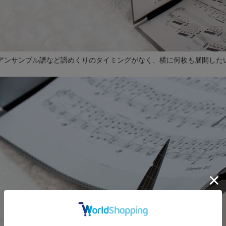
アンサンブル譜など譜めくりのタイミングがなく、横に何枚も展開した