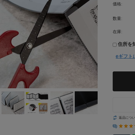
価格:
数量:
在庫:
住所を
eギフト
返品につ