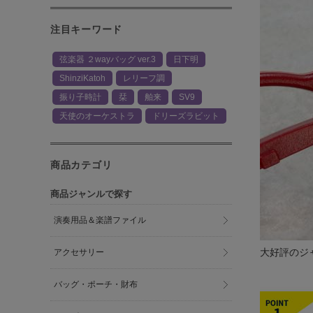
注目キーワード
弦楽器 ２wayバッグ ver.3
日下明
ShinziKatoh
レリーフ調
振り子時計
栞
舶来
SV9
天使のオーケストラ
ドリーズラビット
商品カテゴリ
商品ジャンルで探す
演奏用品＆楽譜ファイル
大好評のジ
アクセサリー
バッグ・ポーチ・財布