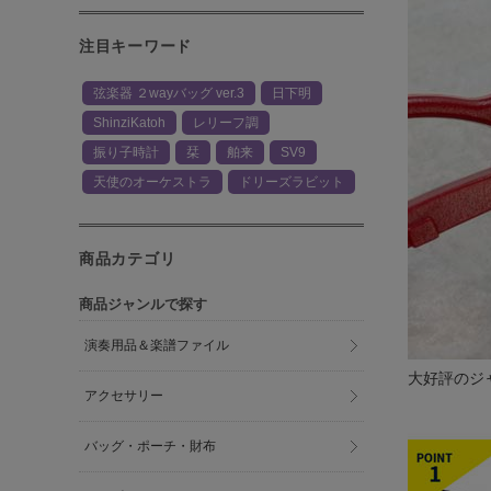
注目キーワード
弦楽器 ２wayバッグ ver.3
日下明
ShinziKatoh
レリーフ調
振り子時計
栞
舶来
SV9
天使のオーケストラ
ドリーズラビット
商品カテゴリ
商品ジャンルで探す
演奏用品＆楽譜ファイル
大好評のジ
アクセサリー
バッグ・ポーチ・財布