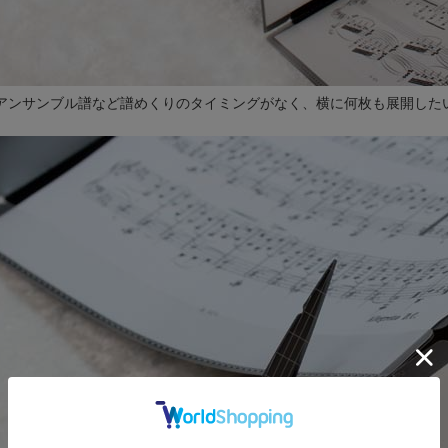
アンサンブル譜など譜めくりのタイミングがなく、横に何枚も展開した